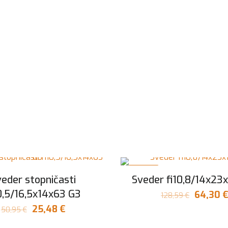
V AKCIJI
eder stopničasti
Sveder fi10,8/14x23
0,5/16,5x14x63 G3
Izvirna
64,30
128,59
€
cena
Izvirna
Trenutna
25,48
€
50,95
€
je
cena
cena