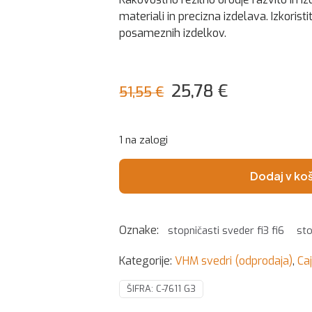
materiali in precizna izdelava. Izkorist
posameznih izdelkov.
Izvirna
Trenutna
25,78
€
51,55
€
cena
cena
je
je:
1 na zalogi
bila:
25,78 €.
51,55 €.
Dodaj v ko
Oznake:
stopničasti sveder fi3 fi6
sto
Kategorije:
VHM svedri (odprodaja)
,
Ca
ŠIFRA:
C-7611 G3