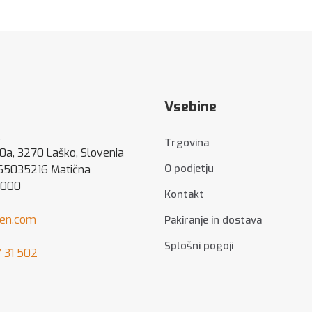
bila:
je
je:
128,59 €
bila:
25,48 €.
50,95 €.
Vsebine
.
Trgovina
80a, 3270 Laško, Slovenia
O podjetju
 65035216 Matična
5000
Kontakt
hen.com
Pakiranje in dostava
Splošni pogoji
 31 502