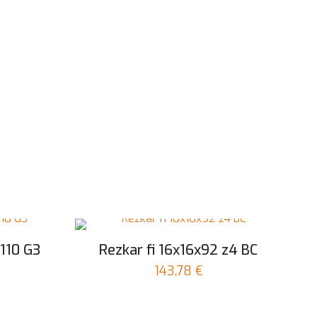
x110 G3
Rezkar fi 16x16x92 z4 BC
Trenutna
€
143,78
€
cena
je: