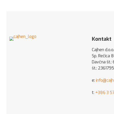
Kontakt
Cajhen d.o.o
Sp. Rečica 
Davčna št.:
št.: 236179
e:
info@caj
t:
+386 3 57