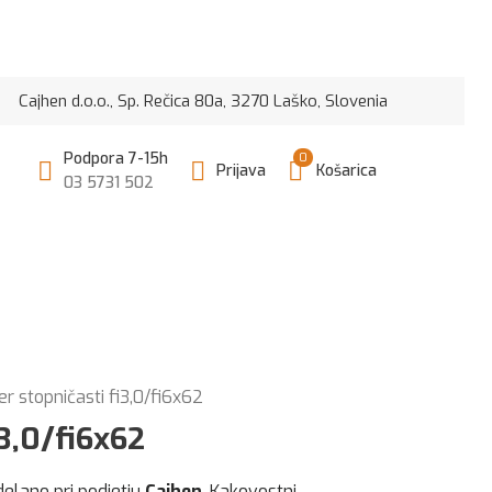
n d.o.o., Sp. Rečica 80a, 3270 Laško, Slovenia
Podpora 7-15h
0
Prijava
Košarica
03 5731 502
r stopničasti fi3,0/fi6x62
i3,0/fi6x62
delano pri podjetju
Cajhen
. Kakovostni