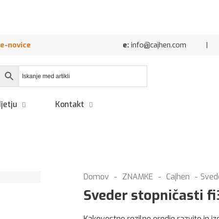
 e-novice
e:
info@cajhen.com | Cajhe
jetju
Kontakt
Domov
-
ZNAMKE
-
Cajhen
-
Svede
Sveder stopničasti f
Kakovostno rezilno orodje razvito in iz