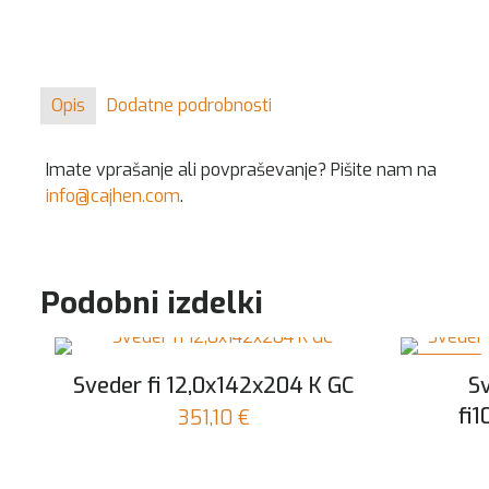
Opis
Dodatne podrobnosti
Imate vprašanje ali povpraševanje? Pišite nam na
info@cajhen.com
.
Podobni izdelki
V AKCIJI
Sveder fi 12,0x142x204 K GC
Sv
fi1
351,10
€