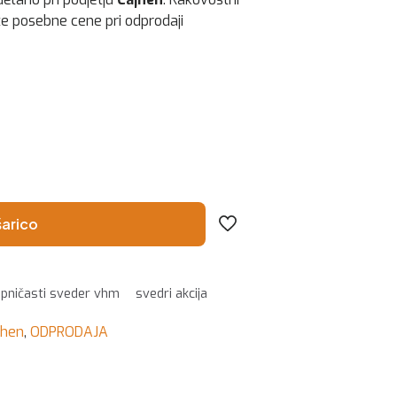
ite posebne cene pri odprodaji
šarico
pničasti sveder vhm
svedri akcija
jhen
,
ODPRODAJA