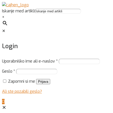
Iskanje med artikli
×
✕
Login
Uporabniško ime ali e-naslov
*
Geslo
*
Zapomni si me
Prijava
Ali ste pozabili geslo?
0
✕