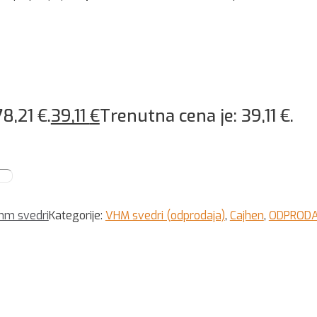
78,21 €.
39,11
€
Trenutna cena je: 39,11 €.
hm svedri
Kategorije:
VHM svedri (odprodaja)
,
Cajhen
,
ODPROD