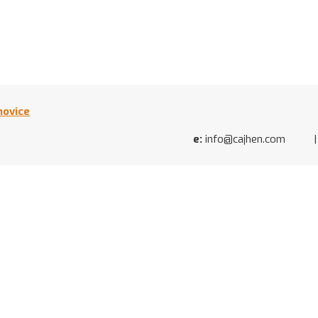
novice
e:
info@cajhen.com | Ca