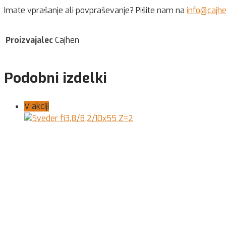
Imate vprašanje ali povpraševanje? Pišite nam na
info@cajh
Proizvajalec
Cajhen
Podobni izdelki
V akciji