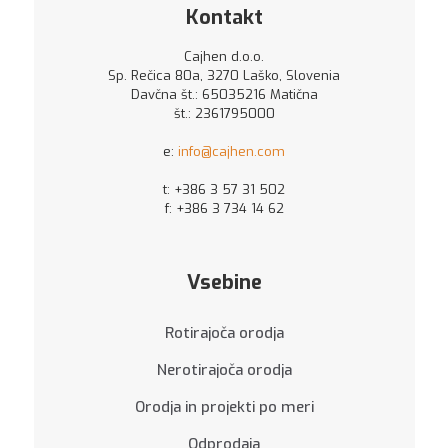
Kontakt
Cajhen d.o.o.
Sp. Rečica 80a, 3270 Laško, Slovenia
Davčna št.: 65035216 Matična
št.: 2361795000
e:
info@cajhen.com
t:
+386 3 57 31 502
f: +386 3 734 14 62
Vsebine
Rotirajoča orodja
Nerotirajoča orodja
Orodja in projekti po meri
Odprodaja