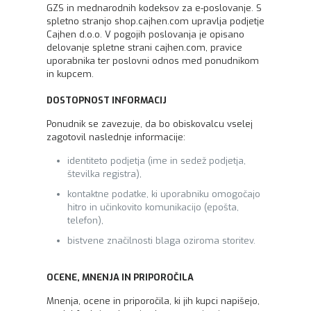
GZS in mednarodnih kodeksov za e-poslovanje. S
spletno stranjo shop.cajhen.com upravlja podjetje
Cajhen d.o.o. V pogojih poslovanja je opisano
delovanje spletne strani cajhen.com, pravice
uporabnika ter poslovni odnos med ponudnikom
in kupcem.
DOSTOPNOST INFORMACIJ
Ponudnik se zavezuje, da bo obiskovalcu vselej
zagotovil naslednje informacije:
identiteto podjetja (ime in sedež podjetja,
številka registra),
kontaktne podatke, ki uporabniku omogočajo
hitro in učinkovito komunikacijo (epošta,
telefon),
bistvene značilnosti blaga oziroma storitev.
OCENE, MNENJA IN PRIPOROČILA
Mnenja, ocene in priporočila, ki jih kupci napišejo,