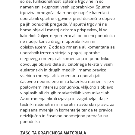
so del funkcionalnosti spletne trgovine in so
namenjeni skupnosti vseh uporabnikov. Spletna
trgovina omogoča, da mnenje napiše katerikoli
uporabnik spletne trgovine, pred dokončno objavo
pa jih ponudnik pregleda. V spletni trgovini ne
bomo objavili mnenj oziroma prispevkov, ki so
kakorkoli žaljivi, neprimerni ali po oceni ponudnika
ne nudijo koristi drugim uporabnikom in
obiskovalcem. Z oddajo mnenja ali komentarja se
uporabnik izrecno strinja s pogoji uporabe
njegovega mnenja ali komentarja in ponudniku
dovoljuje objavo dela ali celotnega teksta v vseh
elektronskih in drugih medijih. Imamo pravico
vsebino mnenja ali komentarja uporabljati
časovno neomejeno in za katerikoli namen, ki je v
poslovnem interesu ponudnika, vključno z objavo
v oglasih ali drugih marketinških komunikacijah.
Avtor mnenja hkrati izjavlja in zagotavlja, da je
lastnik materialnih in moralnih avtorskih pravic za
napisana mnenja in komentarje ter da te pravice
neizključno in časovno neomejeno prenaša na
ponudnika.
ZAŠČITA GRAFIČNEGA MATERIALA