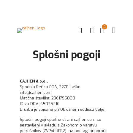
0
Splošni pogoji
CAJHEN d.o.o.,
Spodnja Rečica 80A, 3270 Laško
info@cajhen.com
Matična številka: 2361795000
ID za DDV: 65035216
Družba je vpisana pri Okrožnem sodišču Celje.
Splošni pogoji spletne strani cajhen.com so
sestavljeni v skladu z Zakonom o varstvu
potrošnikov (ZVPot-UPB2), na podlagi priporočil