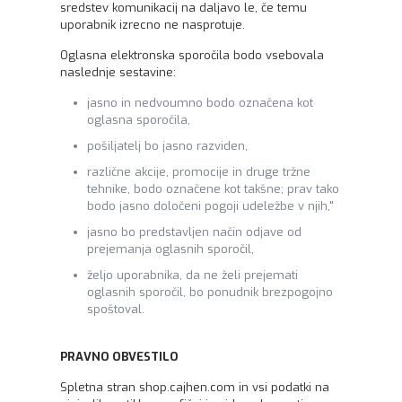
sredstev komunikacij na daljavo le, če temu
uporabnik izrecno ne nasprotuje.
Oglasna elektronska sporočila bodo vsebovala
naslednje sestavine:
jasno in nedvoumno bodo označena kot
oglasna sporočila,
pošiljatelj bo jasno razviden,
različne akcije, promocije in druge tržne
tehnike, bodo označene kot takšne; prav tako
bodo jasno določeni pogoji udeležbe v njih,"
jasno bo predstavljen način odjave od
prejemanja oglasnih sporočil,
željo uporabnika, da ne želi prejemati
oglasnih sporočil, bo ponudnik brezpogojno
spoštoval.
PRAVNO OBVESTILO
Spletna stran shop.cajhen.com in vsi podatki na