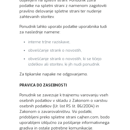
objavljeni na spletni strani. Ponudnik zbira
podatke na spletni strani z namenom zagotoviti
pravilno delovanje spletne strani ter nudenje
zahtevanih storitev.
Ponudnik lahko uporabi podatke uporabnika tudi
za naslednje namene:
interne tržne raziskave,
obveščanje strank o novostih,
obveščanje strank o novostih, ki se tičejo
izdelkov ali storitev, ki jih nudi ponudnik.
Za tipkarske napake ne odgovarjamo.
PRAVICA DO ZASEBNOSTI
Ponudnik se zavezuje k trajnemu varovanju vseh
osebnih podatkov v skladu z Zakonom o varstvu
osebnih podatkov (Ur. list RS št. 86/2004) in
Zakonom o zavarovalništvu. Vsi podatki,
pridobljeni preko spletne strani cajhen.com, bodo
uporabljeni izključno za pošiljanje informativnega
gradiva in ostale potrebne komunikacije.