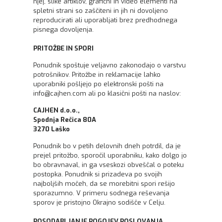
njej, slike artiklov, grafični in video elementi na
spletni strani so zaščiteni in jih ni dovoljeno
reproducirati ali uporabljati brez predhodnega
pisnega dovoljenja.
PRITOŽBE IN SPORI
Ponudnik spoštuje veljavno zakonodajo o varstvu
potrošnikov. Pritožbe in reklamacije lahko
uporabniki pošljejo po elektronski pošti na
info@cajhen.com ali po klasični pošti na naslov:
CAJHEN d.o.o.,
Spodnja Rečica 80A
3270 Laško
Ponudnik bo v petih delovnih dneh potrdil, da je
prejel pritožbo, sporočil uporabniku, kako dolgo jo
bo obravnaval, in ga vseskozi obveščal o poteku
postopka. Ponudnik si prizadeva po svojih
najboljših močeh, da se morebitni spori rešijo
sporazumno. V primeru sodnega reševanja
sporov je pristojno Okrajno sodišče v Celju.
POSODABLJANJE POGOJEV POSLOVANJA