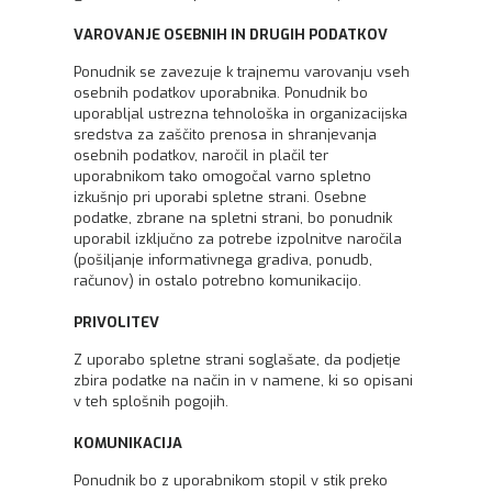
VAROVANJE OSEBNIH IN DRUGIH PODATKOV
Ponudnik se zavezuje k trajnemu varovanju vseh
osebnih podatkov uporabnika. Ponudnik bo
uporabljal ustrezna tehnološka in organizacijska
sredstva za zaščito prenosa in shranjevanja
osebnih podatkov, naročil in plačil ter
uporabnikom tako omogočal varno spletno
izkušnjo pri uporabi spletne strani. Osebne
podatke, zbrane na spletni strani, bo ponudnik
uporabil izključno za potrebe izpolnitve naročila
(pošiljanje informativnega gradiva, ponudb,
računov) in ostalo potrebno komunikacijo.
PRIVOLITEV
Z uporabo spletne strani soglašate, da podjetje
zbira podatke na način in v namene, ki so opisani
v teh splošnih pogojih.
KOMUNIKACIJA
Ponudnik bo z uporabnikom stopil v stik preko