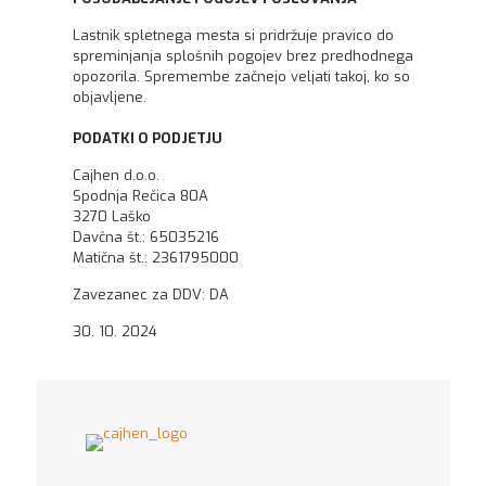
Lastnik spletnega mesta si pridržuje pravico do
spreminjanja splošnih pogojev brez predhodnega
opozorila. Spremembe začnejo veljati takoj, ko so
objavljene.
PODATKI O PODJETJU
Cajhen d.o.o.
Spodnja Rečica 80A
3270 Laško
Davčna št.: 65035216
Matična št.: 2361795000
Zavezanec za DDV: DA
30. 10. 2024