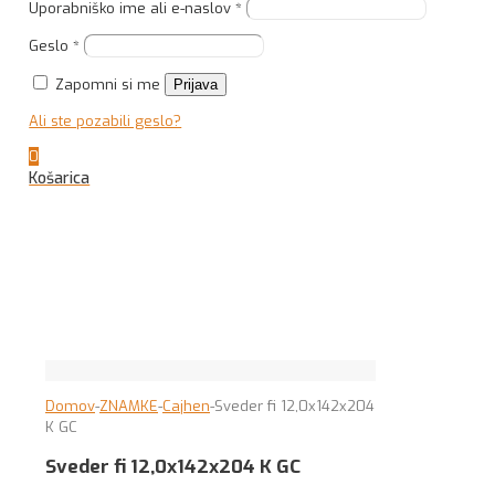
Uporabniško ime ali e-naslov
*
Geslo
*
Zapomni si me
Prijava
Ali ste pozabili geslo?
0
Košarica
Domov
-
ZNAMKE
-
Cajhen
-
Sveder fi 12,0x142x204
K GC
Sveder fi 12,0x142x204 K GC