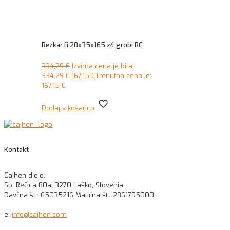
Rezkar fi 20x35x165 z4 grobi BC
334,29
€
Izvirna cena je bila:
334,29 €.
167,15
€
Trenutna cena je:
167,15 €.
Dodaj v košarico
Kontakt
Cajhen d.o.o.
Sp. Rečica 80a, 3270 Laško, Slovenia
Davčna št.: 65035216 Matična št.: 2361795000
e:
info@cajhen.com