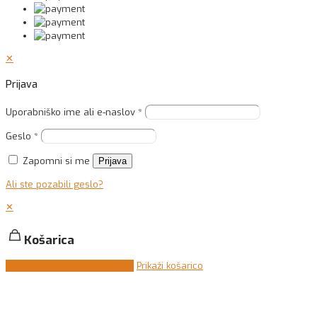
✕
Prijava
Uporabniško ime ali e-naslov
*
Geslo
*
Zapomni si me
Prijava
Ali ste pozabili geslo?
✕
Košarica
Nadaljuj na zaključek nakupa
Prikaži košarico