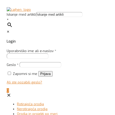
Iskanje med artikli
×
✕
Login
Uporabniško ime ali e-naslov
*
Geslo
*
Zapomni si me
Prijava
Ali ste pozabili geslo?
0
✕
Rotirajoča orodja
Nerotirajoča orodja
Orodja in projekti po meri