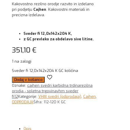
Kakovostno rezilno orodje razvito in izdelano
pri podjetju
Cajhen
. Kakovostni materiali in
precizna izdelava.
Sveder fi 12,0x142x204 K,
z GC prevleko za obdelavo sive litine.
351,10
€
1 na zalogi
Sveder fi 12,0x142x204 K GC količina
Dodaj v košarico
Oznake:
cajhen svedri karbidna trdina
rezilna
orodja - spletna trgovina
vhm sveder
fi12
Kategorije:
VHM svedri (odprodaja)
,
Cajhen
,
ODPRODAJA
Šifra:
112-120 K GC
Opis