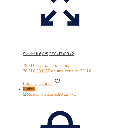
Sveder fi 6,8/9,2/10x12x80 z2
78,21
€
Izvirna cena je bila:
78,21 €.
39,11
€
Trenutna cena je: 39,11 €.
Dodaj v košarico
V akciji