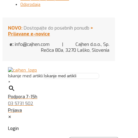
Odprodaja
NOVO:
Dostopajte do posebnih ponudb
>
Prijavane e-novice
e:
info@cajhen.com | Cajhen d.o.o., Sp.
Rečica 80a, 3270 Laško, Slovenia
Iskanje med artikli
×
Podpora 7-15h
03 5731 502
Prijava
✕
Login