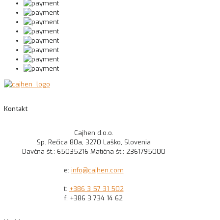
Kontakt
Cajhen d.o.o.
Sp. Rečica 80a, 3270 Laško, Slovenia
Davčna št.: 65035216 Matična št.: 2361795000
e:
info@cajhen.com
t:
+386 3 57 31 502
f: +386 3 734 14 62