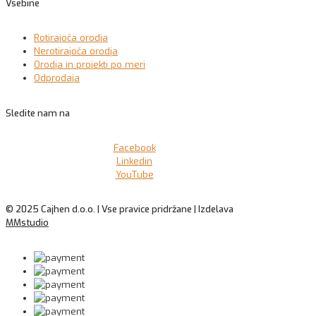
Vsebine
Rotirajoča orodja
Nerotirajoča orodja
Orodja in projekti po meri
Odprodaja
Sledite nam na
Facebook
Linkedin
YouTube
© 2025 Cajhen d.o.o. | Vse pravice pridržane | Izdelava
MMstudio