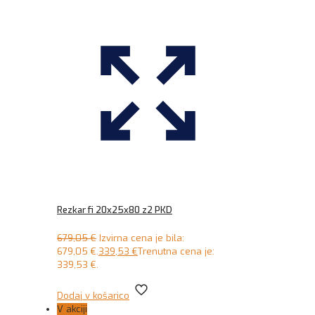
Rezkar fi 20x25x80 z2 PKD
679,05
€
Izvirna cena je bila:
679,05 €.
339,53
€
Trenutna cena je:
339,53 €.
Dodaj v košarico
V akciji