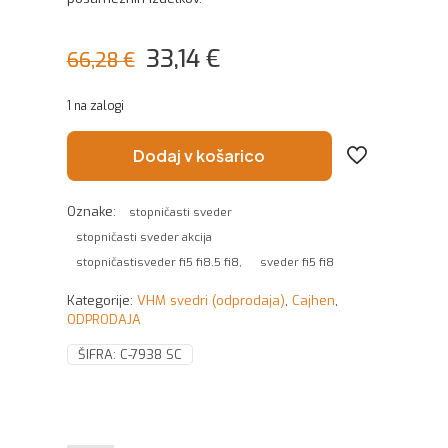
Izvirna
Trenutna
33,14
€
66,28
€
cena
cena
1 na zalogi
je
je:
bila:
33,14 €.
Dodaj v košarico
66,28 €.
Oznake:
stopničasti sveder
stopničasti sveder akcija
stopničastisveder fi5 fi8.5 fi8,
sveder fi5 fi8
Kategorije:
VHM svedri (odprodaja)
,
Cajhen
,
ODPRODAJA
ŠIFRA:
C-7938 SC