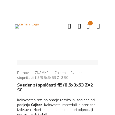
0
Domov
-
ZNAMKE
-
Cajhen
-
Sveder
stopničasti fi5/8,5x3x53 Z=2 SC
Sveder stopničasti fi5/8,5x3x53 Z=2
SC
Kakovostno rezilno orodje razvito in izdelano pri
podjetju
Cajhen
. Kakovostni materiali in precizna
izdelava. Izkoristite posebne cene pri odprodaji
posameznih izdelkov.