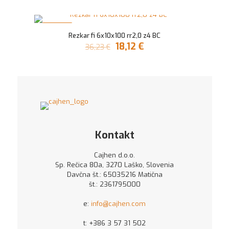
cena
cena
je
je:
bila:
28,74 €.
V AKCIJI
57,47 €.
Rezkar fi 6x10x100 rr2,0 z4 BC
Izvirna
Trenutna
18,12
€
36,23
€
cena
cena
je
je:
bila:
18,12 €.
36,23 €.
Kontakt
Cajhen d.o.o.
Sp. Rečica 80a, 3270 Laško, Slovenia
Davčna št.: 65035216 Matična
št.: 2361795000
e:
info@cajhen.com
t:
+386 3 57 31 502