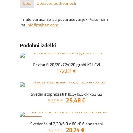
Opis
Dodatne podrobnosti
Imate vprašanje ali povpraševanje? Pišite nam
na
info@cajhen.com
.
Podobni izdelki
Rezkar fi 20/20x72x120 grobi z3 LEVI
172,01
€
V AKCIJI
Sveder stopničasti fi10,5/16,5x14x63 G3
Izvirna
Trenutna
25,48
€
50,95
€
cena
cena
je
je:
bila:
25,48 €.
V AKCIJI
50,95 €.
Sveder čelni 2,30/6,0 x 60 r0,6 enostrani
Izvirna
Trenutna
28,74
€
57,47
€