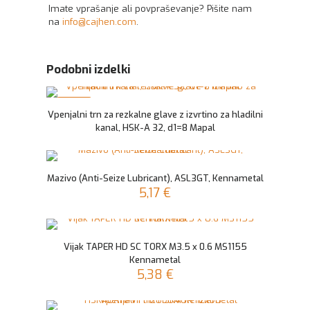
Imate vprašanje ali povpraševanje? Pišite nam
na
info@cajhen.com
.
Podobni izdelki
NOVO
Vpenjalni trn za rezkalne glave z izvrtino za hladilni
kanal, HSK-A 32, d1=8 Mapal
Mazivo (Anti-Seize Lubricant), ASL3GT, Kennametal
5,17
€
Vijak TAPER HD SC TORX M3.5 x 0.6 MS1155
Kennametal
5,38
€