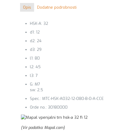
Opis
Dodatne podrobnosti
HSK-A: 32
d1: 12
d2: 24
d3: 29
l1: 80
l2: 45
l3: 7
G: M7
sw: 2,5
Spec.: MTC-HSK-A032-12-080-B-0-A-CCE
Orde no.: 30180000
(Vir podatka: Mapal.com)