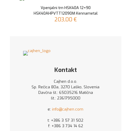
Vpenjalni trn HSK40A 12×90
HSK40AHPVTT12090M Kennametal
203,00
€
Kontakt
Cajhen d.o.o.
Sp. Rečica 80a, 3270 Laško, Slovenia
Davčna št.: 65035216 Matična
št.: 2361795000
e:
info@cajhen.com
t:
+386 3 57 31 502
f: +386 3 734 14 62