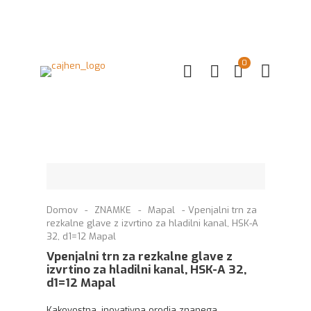
0
Domov
-
ZNAMKE
-
Mapal
-
Vpenjalni trn za
rezkalne glave z izvrtino za hladilni kanal, HSK-A
32, d1=12 Mapal
Vpenjalni trn za rezkalne glave z
izvrtino za hladilni kanal, HSK-A 32,
d1=12 Mapal
Kakovostna, inovativna orodja znanega