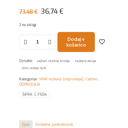
Izvirna
Trenutna
36,74
€
73,48
€
cena
cena
2 na zalogi
je
je:
bila:
36,74 €.
VHM
Dodaj v
rezkar
košarico
73,48 €.
6/6x20x60
Z2
R/L
Oznake:
cajhen rezilna orodja
rezkarji akcija
Dia
vhm rezkar 6/6
količina
Kategorije:
VHM rezkarji (odprodaja)
,
Cajhen
,
ODPRODAJA
ŠIFRA:
C-7504
Opis
Dodatne podrobnosti