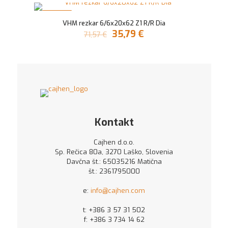
je
je:
bila:
28,40 €.
V AKCIJI
56,79 €.
VHM rezkar 6/6x20x62 Z1 R/R Dia
Izvirna
Trenutna
35,79
€
71,57
€
cena
cena
je
je:
bila:
35,79 €.
71,57 €.
Kontakt
Cajhen d.o.o.
Sp. Rečica 80a, 3270 Laško, Slovenia
Davčna št.: 65035216 Matična
št.: 2361795000
e:
info@cajhen.com
t:
+386 3 57 31 502
f: +386 3 734 14 62