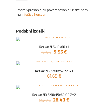
Imate vprašanje ali povpraševanje? Pišite nam
na
info@cajhen.com
.
Podobni izdelki
V AKCIJI
Rezkar fi 5x18x60 z1
Izvirna
Trenutna
9,55
€
19,10
€
cena
cena
je
je:
bila:
9,55 €.
19,10 €.
Rezkar fi 2,5x10x57 z2 G3
61,65
€
V AKCIJI
Rezkar fi8,5/10x15x60 G3 Z=2
Izvirna
Trenutna
28,40
€
56,79
€
cena
cena