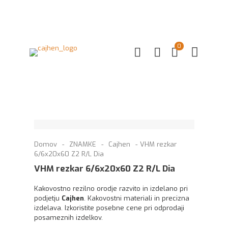
0
Domov
-
ZNAMKE
-
Cajhen
-
VHM rezkar
6/6x20x60 Z2 R/L Dia
VHM rezkar 6/6x20x60 Z2 R/L Dia
Kakovostno rezilno orodje razvito in izdelano pri
podjetju
Cajhen
. Kakovostni materiali in precizna
izdelava. Izkoristite posebne cene pri odprodaji
posameznih izdelkov.