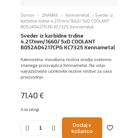
Domov
-
ZNAMKE
-
Kennametal
-
Sveder iz
karbidne trdine 4.217mm/.1660/ 5xD COOLANT
B052A04217CPG KC7325 Kennametal
Sveder iz karbidne trdine
4.217mm/.1660/ 5xD COOLANT
B052A04217CPG KC7325 Kennametal
Kakovostna, inovativna rezilna orodja svetovno
znanega proizvajalca Kennametal. Na voljo
najrazličnejše učinkovite rezilne rešitve za vašo
proizvodnjo.
71,40
€
4 na zalogi
Sveder
Dodaj v
iz
košarico
karbidne