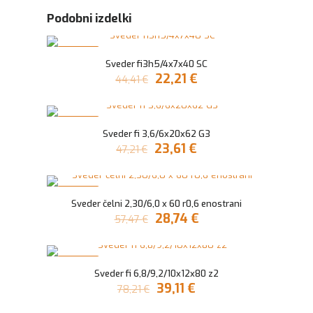
Podobni izdelki
V AKCIJI
Sveder fi3h5/4x7x40 SC
Izvirna
Trenutna
22,21
€
44,41
€
cena
cena
je
je:
bila:
22,21 €.
V AKCIJI
44,41 €.
Sveder fi 3,6/6x20x62 G3
Izvirna
Trenutna
23,61
€
47,21
€
cena
cena
je
je:
bila:
23,61 €.
V AKCIJI
47,21 €.
Sveder čelni 2,30/6,0 x 60 r0,6 enostrani
Izvirna
Trenutna
28,74
€
57,47
€
cena
cena
je
je:
bila:
28,74 €.
V AKCIJI
57,47 €.
Sveder fi 6,8/9,2/10x12x80 z2
Izvirna
Trenutna
39,11
€
78,21
€
cena
cena