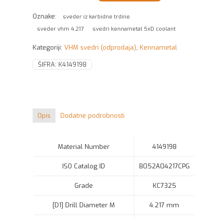
trdine
4.217mm/.1660/
Oznake:
sveder iz karbidne trdine
5xD
sveder vhm 4.217
svedri kennametal 5xD coolant
COOLANT
B052A04217CPG
Kategoriji:
VHM svedri (odprodaja)
,
Kennametal
KC7325
Kennametal
ŠIFRA:
K4149198
količina
Opis
Dodatne podrobnosti
Material Number
4149198
ISO Catalog ID
B052A04217CPG
Grade
KC7325
[D1] Drill Diameter M
4.217 mm