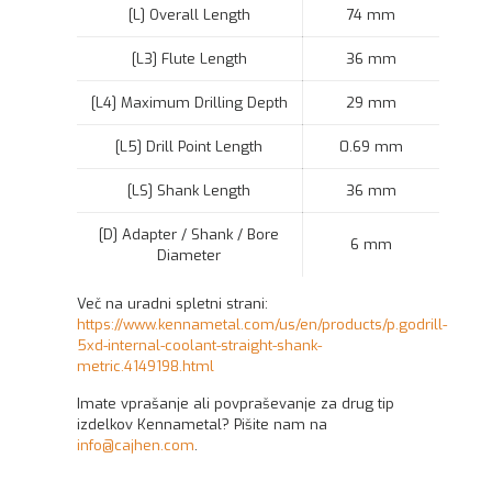
[L] Overall Length
74 mm
[L3] Flute Length
36 mm
[L4] Maximum Drilling Depth
29 mm
[L5] Drill Point Length
0.69 mm
[LS] Shank Length
36 mm
[D] Adapter / Shank / Bore
6 mm
Diameter
Več na uradni spletni strani:
https://www.kennametal.com/us/en/products/p.godrill-
5xd-internal-coolant-straight-shank-
metric.4149198.html
Imate vprašanje ali povpraševanje za drug tip
izdelkov Kennametal? Pišite nam na
info@cajhen.com
.