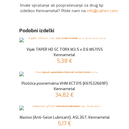
Imate vprašanje ali povpraševanje za drug tip
izdelkov Kennametal? Pišite nam na
info@cajhen.com
.
Podobni izdelki
Vijak TAPER HD SC TORX M3.5 x 0.6 MS1155
Kennametal
5,38
€
Ploščica posnemalna VHM KC7315 (K61532669P)
Kennametal
34,82
€
Mazivo (Anti-Seize Lubricant), ASL3GT, Kennametal
5,17
€