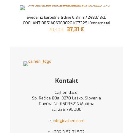
V AKCIJI
Sveder iz karbidne trdine 6.3mm/.2480/ 3xD
COOLANT B051A06300CPG KC7325 Kennametal
Izvirna
Trenutna
37,31
€
70,40
€
cena
cena
je
je:
bila:
37,31 €.
70,40 €.
Kontakt
Cajhen d.o.o.
Sp. Rečica 80a, 3270 Laško, Slovenia
Davčna št.: 65035216 Matična
št.: 2361795000
e:
info@cajhen.com
t:
+386 3 57 31 502