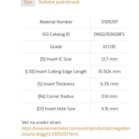
Opis
Dodatne podrobnosti
Material Number
5109297
ISO Catalog ID
DNGG150608FS
Grade
KCU10
[D] Insert IC Size
12.7 mm
[L10] Insert Cutting Edge Length
15.504 mm
[S] Insert Thickness
6.35 mm
[Rε] Corner Radius
0.8 mm
[D1] Insert Hole Size
5.16 mm
Več na uradni strani:
https://www.kennametal.com/us/en/products/p.negative-
inserts-dngg-fs.5109297.html