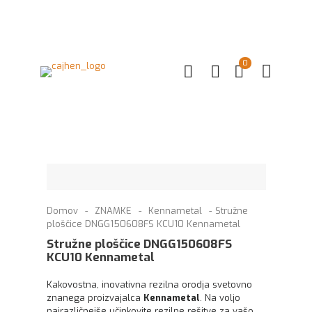
0
Domov
-
ZNAMKE
-
Kennametal
-
Stružne
ploščice DNGG150608FS KCU10 Kennametal
Stružne ploščice DNGG150608FS
KCU10 Kennametal
Kakovostna, inovativna rezilna orodja svetovno
znanega proizvajalca
Kennametal
. Na voljo
najrazličnejše učinkovite rezilne rešitve za vašo