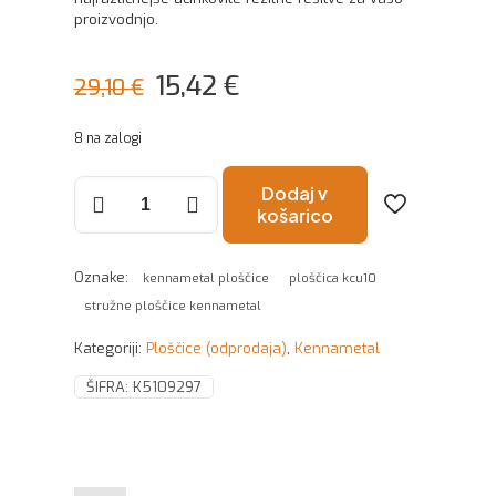
proizvodnjo.
Izvirna
Trenutna
15,42
€
29,10
€
cena
cena
8 na zalogi
je
je:
bila:
15,42 €.
Stružne
Dodaj v
ploščice
košarico
29,10 €.
DNGG150608FS
KCU10
Kennametal
Oznake:
kennametal ploščice
ploščica kcu10
količina
stružne ploščice kennametal
Kategoriji:
Ploščice (odprodaja)
,
Kennametal
ŠIFRA:
K5109297