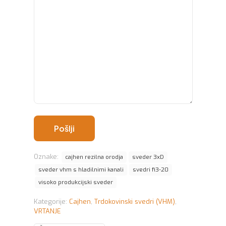
Oznake:
cajhen rezilna orodja
sveder 3xD
sveder vhm s hladilnimi kanali
svedri fi3-20
visoko produkcijski sveder
Kategorije:
Cajhen
,
Trdokovinski svedri (VHM)
,
VRTANJE