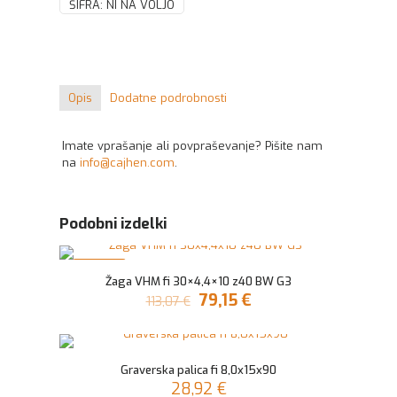
ŠIFRA:
NI NA VOLJO
Opis
Dodatne podrobnosti
Imate vprašanje ali povpraševanje? Pišite nam
na
info@cajhen.com
.
Podobni izdelki
V AKCIJI
Žaga VHM fi 30×4,4×10 z40 BW G3
Izvirna
Trenutna
79,15
€
113,07
€
cena
cena
je
je:
bila:
79,15 €.
113,07 €.
Graverska palica fi 8,0x15x90
28,92
€