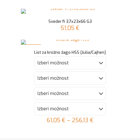
Sveder fi 3,7x23x66 G3
51,05
€
NOVO
List za krožno žago HSS (Julia/Cajhen)
61,05
€
–
256,13
€
Ta
izdelek