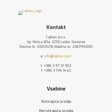
ima
več
različic.
Možnosti
lahko
izberete
Kontakt
na
strani
Cajhen d.o.o.
izdelka
Sp. Rečica 80a, 3270 Laško, Slovenia
Davčna št.: 65035216 Matična št.: 2361795000
e:
info@cajhen.com
t:
+386 3 57 31 502
f: +386 3 734 14 62
Vsebine
Rotirajoča orodja
Nerotirajoča orodja