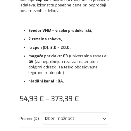
izdelava. Izkoristite posebne cene pri odprodaji
posameznih izdelkov.
Sveder VHM – visoko produkcijski,
2 rezalna robova,
razpon (D): 3,0 – 20,0,
mogoče prevleke: G3
(univerzalna raba) ali
G6
(za neprekinjen rez, za materiale z
dolgimi odrezki, za težko obdelovalne
legirane materiale),
hladilni kanali: DA.
54,93
€
–
373,39
€
Premer (D)