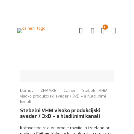
0
Domov
-
ZNAMKE
-
Cajhen
-
Stebelni VHM
visoko produkcijski sveder / 3xD – s hladilnimi
kanali
Stebelni VHM visoko produkcijski
sveder / 3xD – s hladilnimi kanali
Kakovostno rezilno orodje razvito in izdelano pri
podjetju
Cajhen
. Kakovostni materiali in precizna