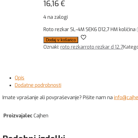
16,16
€
4 na zalogi
Roto rezkar SL-4M SEK6 D12,7 HM količina
Dodaj v košarico
Oznaki:
roto rezkar
roto rezkar d 12.7
Katego
Opis
Dodatne podrobnosti
Imate vprašanje ali povpraševanje? Pišite nam na
info@cajh
Proizvajalec
Cajhen