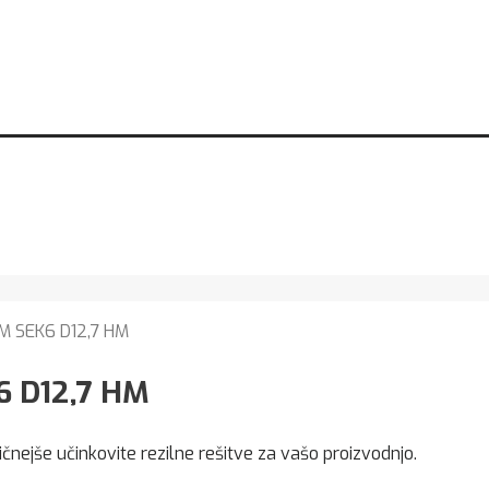
4M SEK6 D12,7 HM
6 D12,7 HM
ičnejše učinkovite rezilne rešitve za vašo proizvodnjo.