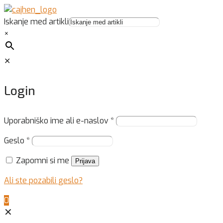
Iskanje med artikli
×
✕
Login
Uporabniško ime ali e-naslov
*
Geslo
*
Zapomni si me
Prijava
Ali ste pozabili geslo?
0
✕