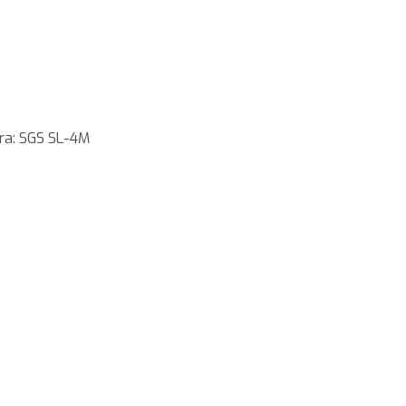
fra:
SGS SL-4M