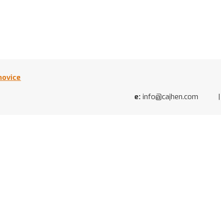
novice
e:
info@cajhen.com | Ca