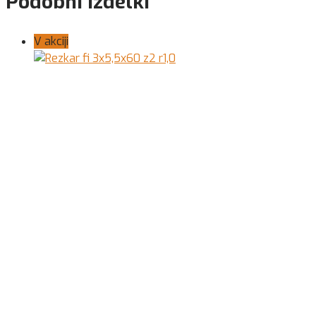
Podobni izdelki
V akciji