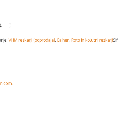
rije:
VHM rezkarji (odprodaja)
,
Cajhen
,
Roto in kolutni rezkarji
Ši
en.com
.