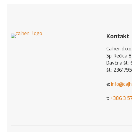
Kontakt
Cajhen d.o.o
Sp. Rečica 
Davčna št.:
št.: 236179
e:
info@caj
t:
+386 3 57