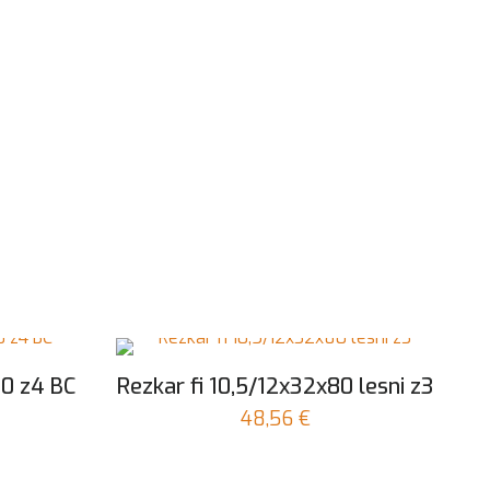
,0 z4 BC
Rezkar fi 10,5/12x32x80 lesni z3
48,56
€