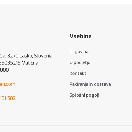
Vsebine
.
Trgovina
80a, 3270 Laško, Slovenia
O podjetju
 65035216 Matična
5000
Kontakt
hen.com
Pakiranje in dostava
Splošni pogoji
 31 502