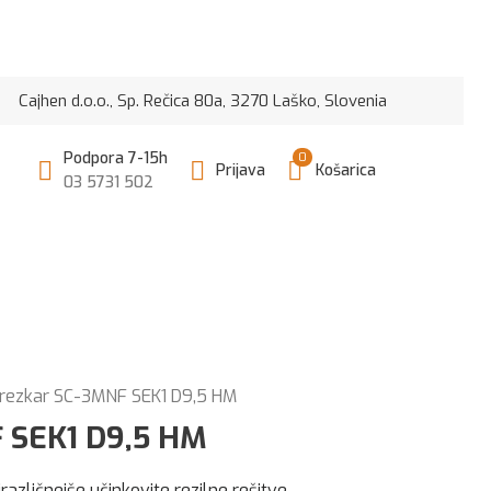
n d.o.o., Sp. Rečica 80a, 3270 Laško, Slovenia
Podpora 7-15h
0
Prijava
Košarica
03 5731 502
 rezkar SC-3MNF SEK1 D9,5 HM
 SEK1 D9,5 HM
različnejše učinkovite rezilne rešitve