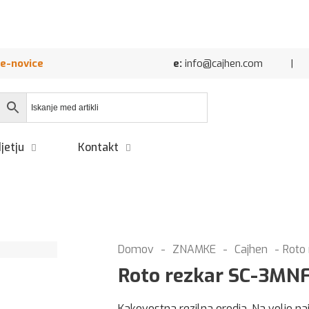
 e-novice
e:
info@cajhen.com | Cajhe
jetju
Kontakt
Domov
-
ZNAMKE
-
Cajhen
-
Roto
Roto rezkar SC-3MNF
Kakovostna rezilna orodja. Na voljo naj