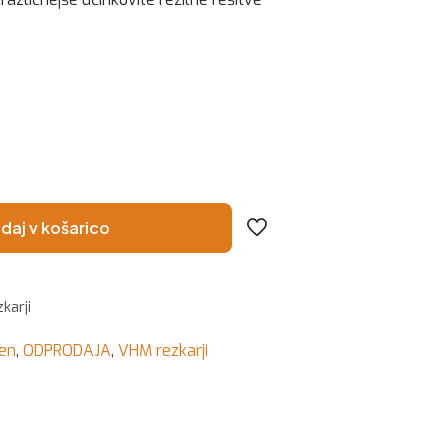
daj v košarico
karji
hen
,
ODPRODAJA
,
VHM rezkarji