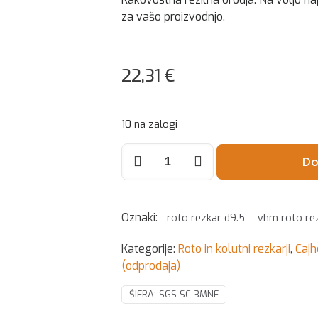
za vašo proizvodnjo.
22,31
€
10 na zalogi
Roto
Do
rezkar
SC-
3MNF
Oznaki:
SEK1
roto rezkar d9.5
vhm roto rez
D9,5
Kategorije:
Roto in kolutni rezkarji
,
Caj
HM
(odprodaja)
količina
ŠIFRA:
SGS SC-3MNF