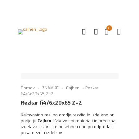
0
Domov
-
ZNAMKE
-
Cajhen
-
Rezkar
fi4/6x20x65 Z=2
Rezkar fi4/6x20x65 Z=2
Kakovostno rezilno orodje razvito in izdelano pri
podjetju
Cajhen
. Kakovostni materiali in precizna
izdelava. Izkoristite posebne cene pri odprodaji
posameznih izdelkov.