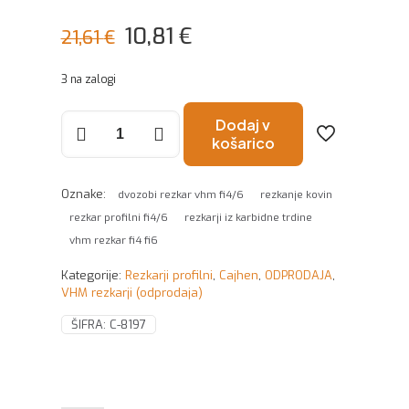
Izvirna
Trenutna
10,81
€
21,61
€
cena
cena
3 na zalogi
je
je:
bila:
10,81 €.
Rezkar
Dodaj v
fi4/6x20x65
košarico
21,61 €.
Z=2
količina
Oznake:
dvozobi rezkar vhm fi4/6
rezkanje kovin
rezkar profilni fi4/6
rezkarji iz karbidne trdine
vhm rezkar fi4 fi6
Kategorije:
Rezkarji profilni
,
Cajhen
,
ODPRODAJA
,
VHM rezkarji (odprodaja)
ŠIFRA:
C-8197