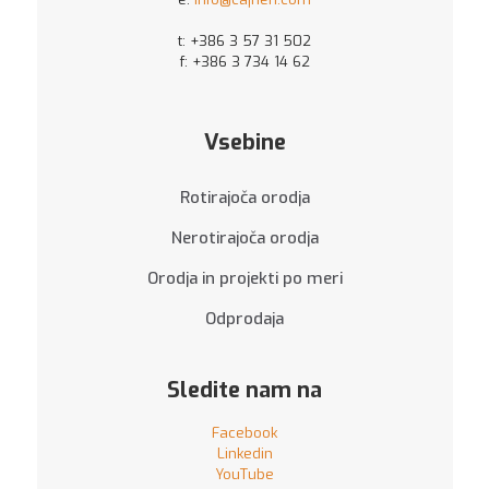
t:
+386 3 57 31 502
f: +386 3 734 14 62
Vsebine
Rotirajoča orodja
Nerotirajoča orodja
Orodja in projekti po meri
Odprodaja
Sledite nam na
Facebook
Linkedin
YouTube