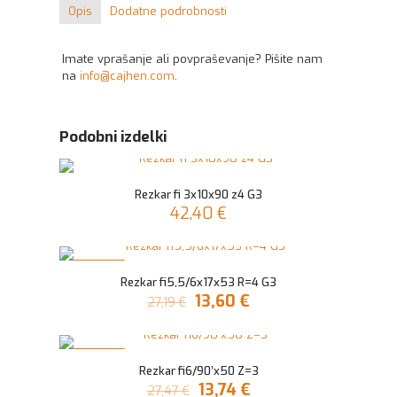
Opis
Dodatne podrobnosti
Imate vprašanje ali povpraševanje? Pišite nam
na
info@cajhen.com
.
Podobni izdelki
Rezkar fi 3x10x90 z4 G3
42,40
€
V AKCIJI
Rezkar fi5,5/6x17x53 R=4 G3
Izvirna
Trenutna
13,60
€
27,19
€
cena
cena
je
je:
bila:
13,60 €.
V AKCIJI
27,19 €.
Rezkar fi6/90’x50 Z=3
Izvirna
Trenutna
13,74
€
27,47
€