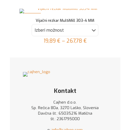
cena
cena
je
je:
bila:
13,74 €.
V AKCIJI
27,47 €.
Vijačni rezkar MultiMill 303-4 MM
19,89
€
–
267,78
€
Ta
izdelek
ima
več
različic.
Možnosti
lahko
izberete
Kontakt
na
strani
Cajhen d.o.o.
izdelka
Sp. Rečica 80a, 3270 Laško, Slovenia
Davčna št.: 65035216 Matična
št.: 2361795000
e:
info@cajhen.com