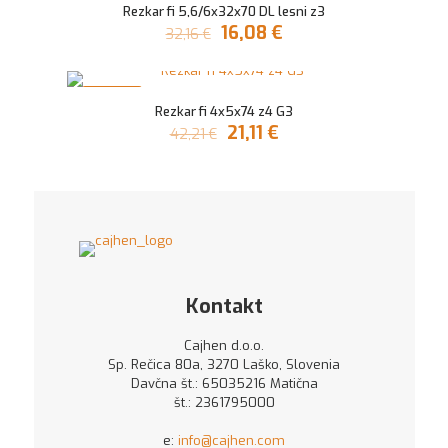
179,16 €.
Rezkar fi 5,6/6x32x70 DL lesni z3
Izvirna
Trenutna
16,08
€
32,16
€
cena
cena
je
je:
bila:
16,08 €.
V AKCIJI
32,16 €.
Rezkar fi 4x5x74 z4 G3
Izvirna
Trenutna
21,11
€
42,21
€
cena
cena
je
je:
bila:
21,11 €.
42,21 €.
Kontakt
Cajhen d.o.o.
Sp. Rečica 80a, 3270 Laško, Slovenia
Davčna št.: 65035216 Matična
št.: 2361795000
e:
info@cajhen.com