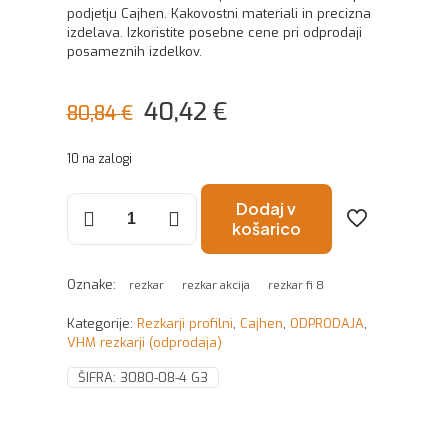
podjetju Cajhen. Kakovostni materiali in precizna
izdelava. Izkoristite posebne cene pri odprodaji
posameznih izdelkov.
Izvirna
Trenutna
40,42
€
80,84
€
cena
cena
10 na zalogi
je
je:
bila:
40,42 €.
Rezkar
Dodaj v
fi
košarico
80,84 €.
8x10x104
z4
G3
Oznake:
rezkar
rezkar akcija
rezkar fi 8
količina
Kategorije:
Rezkarji profilni
,
Cajhen
,
ODPRODAJA
,
VHM rezkarji (odprodaja)
ŠIFRA:
3080-08-4 G3