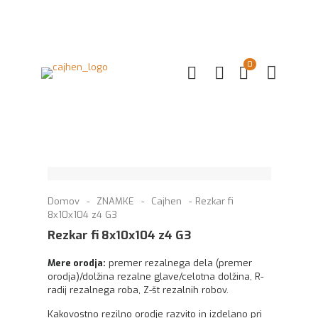
0
Domov
-
ZNAMKE
-
Cajhen
-
Rezkar fi
8x10x104 z4 G3
Rezkar fi 8x10x104 z4 G3
Mere orodja:
premer rezalnega dela (premer
orodja)/dolžina rezalne glave/celotna dolžina, R-
radij rezalnega roba, Z-št rezalnih robov.
Kakovostno rezilno orodje razvito in izdelano pri