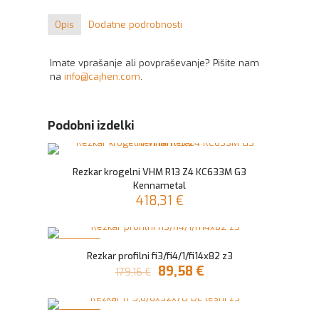
Opis
Dodatne podrobnosti
Imate vprašanje ali povpraševanje? Pišite nam
na
info@cajhen.com
.
Podobni izdelki
Rezkar krogelni VHM R13 Z4 KC633M G3
Kennametal
418,31
€
V AKCIJI
Rezkar profilni fi3/fi4/1/fi14x82 z3
Izvirna
Trenutna
89,58
€
179,16
€
cena
cena
je
je:
bila:
89,58 €.
V AKCIJI