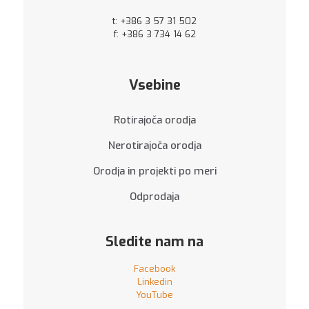
t:
+386 3 57 31 502
f: +386 3 734 14 62
Vsebine
Rotirajoča orodja
Nerotirajoča orodja
Orodja in projekti po meri
Odprodaja
Sledite nam na
Facebook
Linkedin
YouTube