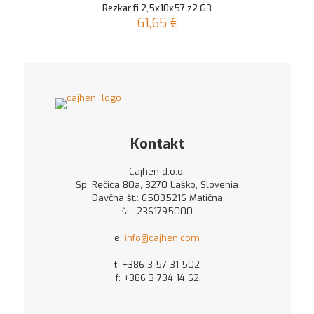
21,65 €.
Rezkar fi 2,5x10x57 z2 G3
61,65
€
Kontakt
Cajhen d.o.o.
Sp. Rečica 80a, 3270 Laško, Slovenia
Davčna št.: 65035216 Matična
št.: 2361795000
e:
info@cajhen.com
t:
+386 3 57 31 502
f: +386 3 734 14 62