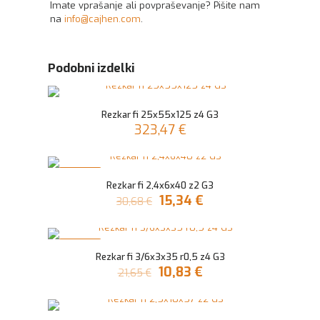
Imate vprašanje ali povpraševanje? Pišite nam
na
info@cajhen.com
.
Podobni izdelki
Rezkar fi 25x55x125 z4 G3
323,47
€
V AKCIJI
Rezkar fi 2,4x6x40 z2 G3
Izvirna
Trenutna
15,34
€
30,68
€
cena
cena
je
je:
bila:
15,34 €.
V AKCIJI
30,68 €.
Rezkar fi 3/6x3x35 r0,5 z4 G3
Izvirna
Trenutna
10,83
€
21,65
€
cena
cena
je
je:
bila:
10,83 €.