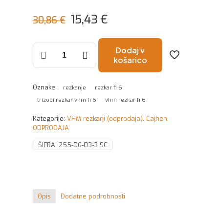
Izvirna
Trenutna
15,43
€
30,86
€
cena
cena
Rezkar
je
je:
Dodaj v
fi
košarico
bila:
15,43 €.
6x16x50
z3
30,86 €.
R0,3
Oznake:
rezkanje
rezkar fi 6
SC
trizobi rezkar vhm fi 6
vhm rezkar fi 6
količina
Kategorije:
VHM rezkarji (odprodaja)
,
Cajhen
,
ODPRODAJA
ŠIFRA:
255-06-03-3 SC
Opis
Dodatne podrobnosti