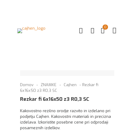
0
Domov
-
ZNAMKE
-
Cajhen
-
Rezkar fi
6x16x50 z3 R0,3 SC
Rezkar fi 6x16x50 z3 R0,3 SC
Kakovostno rezilno orodje razvito in izdelano pri
podjetju Cajhen. Kakovostni materiali in precizna
izdelava. Izkoristite posebne cene pri odprodaji
posameznih izdelkov.