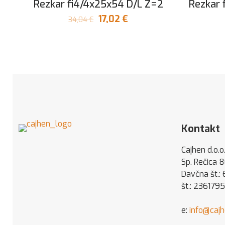
Rezkar fi4/4x25x54 D/L Z=2
Rezkar 
Izvirna
Trenutna
17,02
€
34,04
€
cena
cena
je
je:
bila:
17,02 €.
34,04 €.
Kontakt
Cajhen d.o.o
Sp. Rečica 
Davčna št.:
št.: 236179
e:
info@caj