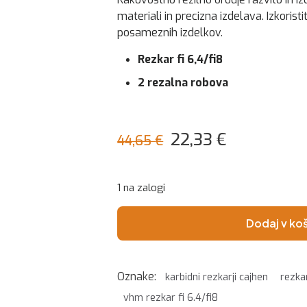
materiali in precizna izdelava. Izkorist
posameznih izdelkov.
Rezkar fi 6,4/fi8
2 rezalna robova
Izvirna
Trenutna
22,33
€
44,65
€
cena
cena
je
je:
1 na zalogi
bila:
22,33 €.
44,65 €.
Dodaj v ko
Oznake:
karbidni rezkarji cajhen
rezkar
vhm rezkar fi 6.4/fi8