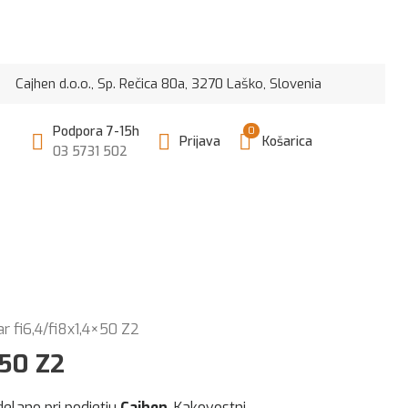
n d.o.o., Sp. Rečica 80a, 3270 Laško, Slovenia
Podpora 7-15h
0
Prijava
Košarica
03 5731 502
r fi6,4/fi8x1,4×50 Z2
×50 Z2
delano pri podjetju
Cajhen
. Kakovostni