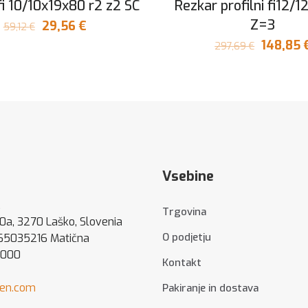
fi 10/10x19x80 r2 z2 SC
Rezkar profilni fi12/
Z=3
Izvirna
Trenutna
29,56
€
59,12
€
cena
cena
Izvirna
148,85
297,69
€
je
je:
cena
bila:
29,56 €.
je
59,12 €.
bila:
297,69 €
Vsebine
.
Trgovina
80a, 3270 Laško, Slovenia
O podjetju
 65035216 Matična
5000
Kontakt
hen.com
Pakiranje in dostava