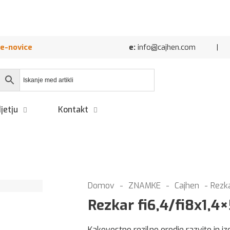
 e-novice
e:
info@cajhen.com | Cajhe
jetju
Kontakt
Domov
-
ZNAMKE
-
Cajhen
-
Rezka
Rezkar fi6,4/fi8x1,4
Kakovostno rezilno orodje razvito in iz