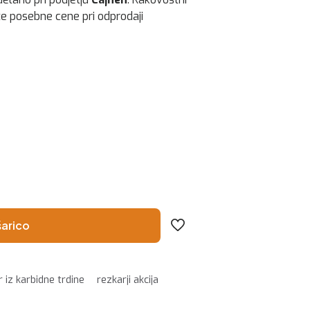
ite posebne cene pri odprodaji
šarico
 iz karbidne trdine
rezkarji akcija