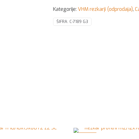
Kategorije:
VHM rezkarji (odprodaja)
,
C
ŠIFRA:
C-7189 G3
V AKCIJI