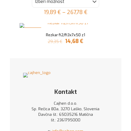
19,89
€
–
267,78
€
Ta
izdelek
ima
V AKCIJI
Rezkar fi2/fi3x7x50 z1
več
Izvirna
Trenutna
14,68
€
29,35
€
različic.
cena
cena
Možnosti
je
je:
lahko
bila:
14,68 €.
izberete
29,35 €.
na
strani
izdelka
Kontakt
Cajhen d.o.o.
Sp. Rečica 80a, 3270 Laško, Slovenia
Davčna št.: 65035216 Matična
št.: 2361795000