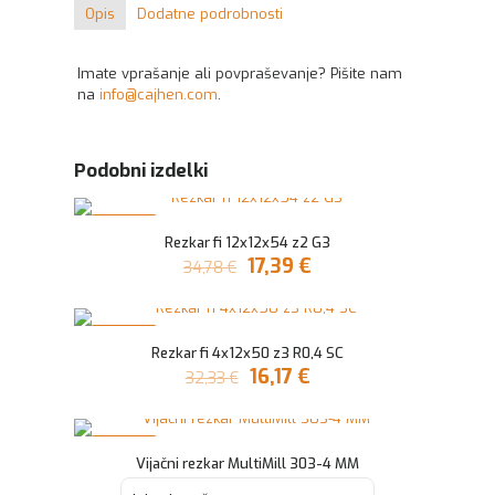
Opis
Dodatne podrobnosti
Imate vprašanje ali povpraševanje? Pišite nam
na
info@cajhen.com
.
Podobni izdelki
V AKCIJI
Rezkar fi 12x12x54 z2 G3
Izvirna
Trenutna
17,39
€
34,78
€
cena
cena
je
je:
bila:
17,39 €.
V AKCIJI
34,78 €.
Rezkar fi 4x12x50 z3 R0,4 SC
Izvirna
Trenutna
16,17
€
32,33
€
cena
cena
je
je:
bila:
16,17 €.
V AKCIJI
32,33 €.
Vijačni rezkar MultiMill 303-4 MM