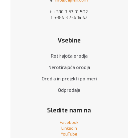
e:
info@cajhen.com
t:
+386 3 57 31 502
f: +386 3 734 14 62
Vsebine
Rotirajoča orodja
Nerotirajoča orodja
Orodja in projekti po meri
Odprodaja
Sledite nam na
Facebook
Linkedin
YouTube