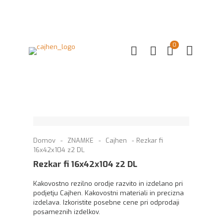
0
Domov
-
ZNAMKE
-
Cajhen
-
Rezkar fi
16x42x104 z2 DL
Rezkar fi 16x42x104 z2 DL
Kakovostno rezilno orodje razvito in izdelano pri
podjetju Cajhen. Kakovostni materiali in precizna
izdelava. Izkoristite posebne cene pri odprodaji
posameznih izdelkov.