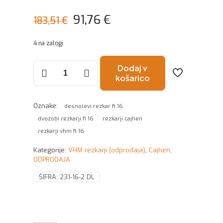
Izvirna
Trenutna
91,76
€
183,51
€
cena
cena
4 na zalogi
je
je:
bila:
91,76 €.
Rezkar
Dodaj v
fi
košarico
183,51 €.
16x42x104
z2
DL
Oznake:
desnolevi rezkar fi 16
količina
dvozobi rezkarji fi 16
rezkarji cajhen
rezkarji vhm fi 16
Kategorije:
VHM rezkarji (odprodaja)
,
Cajhen
,
ODPRODAJA
ŠIFRA:
231-16-2 DL