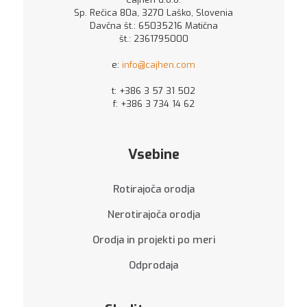
Sp. Rečica 80a, 3270 Laško, Slovenia
Davčna št.: 65035216 Matična
št.: 2361795000
e:
info@cajhen.com
t:
+386 3 57 31 502
f: +386 3 734 14 62
Vsebine
Rotirajoča orodja
Nerotirajoča orodja
Orodja in projekti po meri
Odprodaja